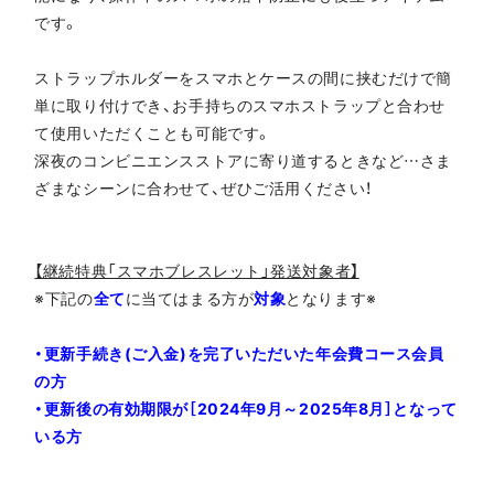
です。
ストラップホルダーをスマホとケースの間に挟むだけで簡
単に取り付けでき、お手持ちのスマホストラップと合わせ
て使用いただくことも可能です。
深夜のコンビニエンスストアに寄り道するときなど…さま
ざまなシーンに合わせて、ぜひご活用ください！
【継続特典「スマホブレスレット」発送対象者】
※下記の
全て
に当てはまる方が
対象
となります※
・更新手続き(ご入金)を完了いただいた年会費コース会員
の方
・更新後の有効期限が［2024年9月～2025年8月］となって
いる方