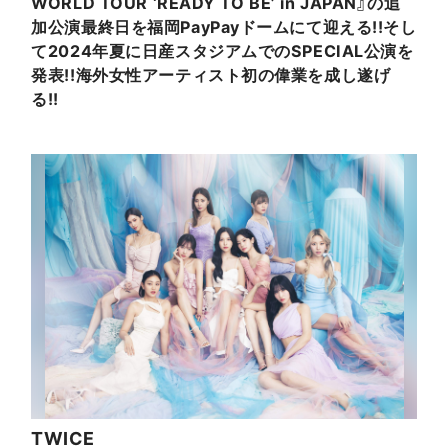
WORLD TOUR ‘READY TO BE’ in JAPAN』の追
加公演最終日を福岡PayPayドームにて迎える!!そし
て2024年夏に日産スタジアムでのSPECIAL公演を
発表!!海外女性アーティスト初の偉業を成し遂げ
る!!
TWICE