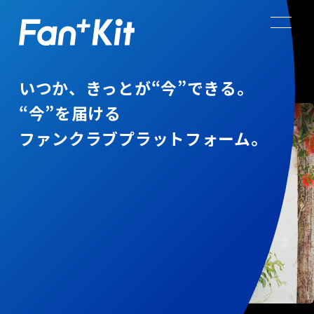
いつか、きっとが“今”できる。
“今”を届ける
ファンクラブプラットフォーム。