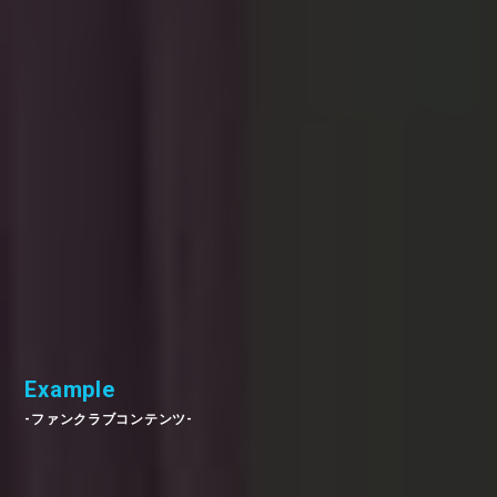
Example
-ファンクラブコンテンツ-